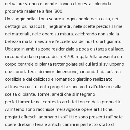
del valore storico e architettonico di questa splendida
proprietà risalente a fine ‘800.
Un viaggio nella storia scorre in ogni angolo della casa, nei
dettagli più nascosti , negli arredi , nelle scelte preziosissime
dei materiali , nelle opere su misura, celebrando non solo la
bellezza ma la maestria e l’eccellenza del nostro artigianato.
Ubicata in ambita zona residenziale a poca distanza dal lago,
circondata da un parco di c.a. 4700 mq., la Villa presenta un
corpo centrale di pianta rettangolare sui cui lati si sviluppano
due corpi laterali di minor dimensione, circondati da un’area
cortilizia e dal delizioso e romantico giardino realizzato
attraverso un’ attenta progettazione volta all’utilizzo e alla
scelta di piante, forme, arredi che si integrano
perfettamente nel contesto architettonico della proprietà.
All’interno sono racchiuse meravigliose opere artistiche:
pregiati affreschi adornano i soffitti e sono presenti raffinate
opere di ebanisteria e antichi camini in perfetto stato di