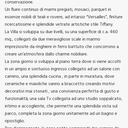
conservazione.
Un fluire continuo di marmi pregiati, mosaici, parquet in
essenze nobili di teak e rovere, ad intarsio “Versailles”, finiture
ricercatissime e splendide vetrate artistiche stile Tiffany.
La Villa si sviluppa su due livelli, su una superficie di c.a. 460
mq., collegati da due meravigliose scale in marmo
impreziosite da ringhiere in ferro battuto che concorrono a
creare un’atmosfera dallo charme nobiliare.
La zona giorno si sviluppa al piano terra dove si viene accolti
in un ampio e sontuoso ingresso collegato ad un salone con
camino, una splendida cucina , in parte in muratura, dove
ceramiche e maioliche vanno a braccetto creando motivi
decorativi mai stonati , una convivenza perfetta di gusto e
funzionalità; una sala Tv collegata ad uno studio soppalcato,
intimo e accogliente, che permette una splendida vista sul
parco, completa la zona giorno unitamente ad un bagno e
ripostiglio.