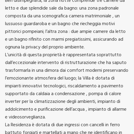
Ben disimpegnata, la zona notte comprende tre camere da
letto e due splendide sale da bagno: una zona padronale
composta da una scenografica camera matrimoniale , un
lussuoso guardaroba e un bagno che riecheggia motivi
pittorici pompeiani; l’altra zona : due ampie camere da letto
e un bagno rifinito con marmi pregiatissimi, assicurando ad
ognuna la privacy del proprio ambiente.
L’unicità di questa proprietà è rappresentata soprattutto
dall’eccezionale intervento di ristrutturazione che ha saputo
trasformarla in una dimora dai comfort moderni preservando
l’emozionante atmosfera del luogo; la Villa è dotata di
impianti innovativi tecnologici, riscaldamento a pavimento
supportato da caldaia a condensazione , pompa di calore
inverter per la climatizzazione degli ambienti, impianto di
addolcimento e purificazione dell’acqua , impianto di allarme
e videosorveglianza.
La Residenza è dotata di due ingressi con cancelli in ferro
battuto forgiati e martellati a mano che ne identificano in