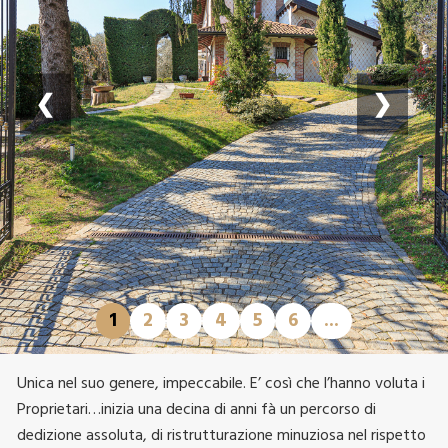
❮
❯
1
2
3
4
5
6
...
Unica nel suo genere, impeccabile. E’ così che l’hanno voluta i
Proprietari…inizia una decina di anni fà un percorso di
dedizione assoluta, di ristrutturazione minuziosa nel rispetto