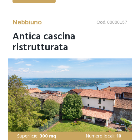
Nebbiuno
Cod. 00000157
Antica cascina
ristrutturata
Superficie:
300 mq
Numero locali:
10