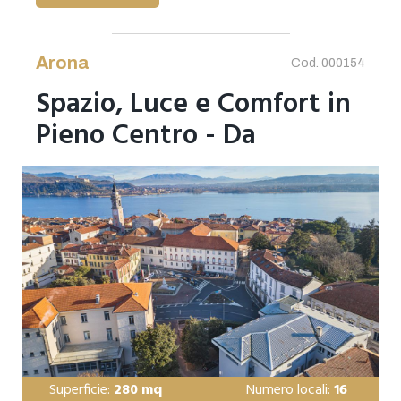
Arona
Cod. 000154
Spazio, Luce e Comfort in
Pieno Centro - Da
Ristrutturare
Superficie:
280 mq
Numero locali:
16