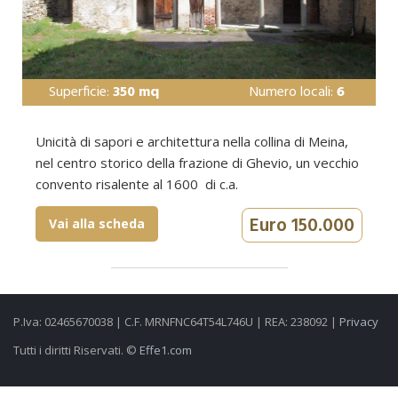
Superficie:
350 mq
Numero locali:
6
Unicità di sapori e architettura nella collina di Meina,
nel centro storico della frazione di Ghevio, un vecchio
convento risalente al 1600 di c.a.
Euro 150.000
Vai alla scheda
P.Iva: 02465670038 | C.F. MRNFNC64T54L746U | REA: 238092 |
Privacy
Tutti i diritti Riservati. ©
Effe1.com