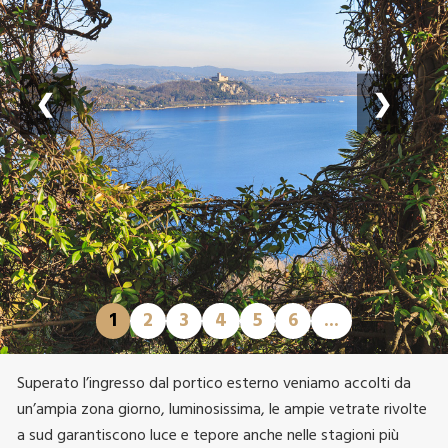
❮
❯
1
2
3
4
5
6
...
Superato l’ingresso dal portico esterno veniamo accolti da
un’ampia zona giorno, luminosissima, le ampie vetrate rivolte
a sud garantiscono luce e tepore anche nelle stagioni più