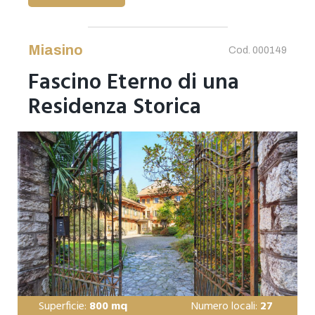
Miasino
Cod. 000149
Fascino Eterno di una
Residenza Storica
Superficie:
800 mq
Numero locali:
27