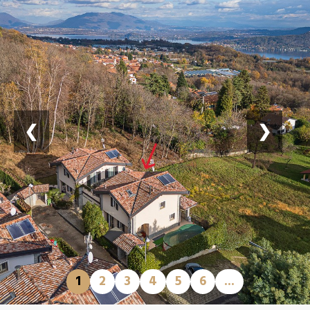
❮
❯
1
2
3
4
5
6
...