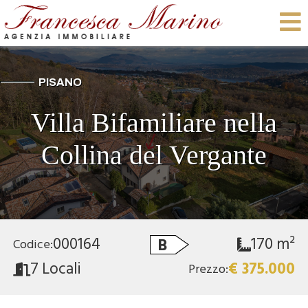
PISANO
Villa Bifamiliare nella
Collina del Vergante
000164
170 m²
B
Codice:
7 Locali
€ 375.000
Prezzo: