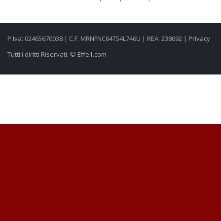
P.Iva: 02465670038 | C.F. MRNFNC64T54L746U | REA: 238092 |
Privacy
Tutti i diritti Riservati. ©
Effe1.com